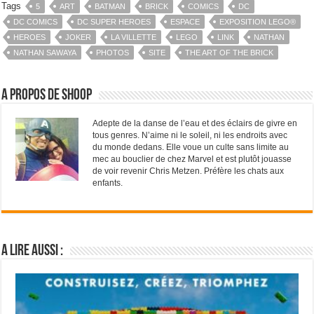
Tags
5
ART
BATMAN
BRICK
COMICS
DC
DC COMICS
DC SUPER HEROES
ESPACE
EXPOSITION LEGO®
HEROES
JOKER
LA VILLETTE
LEGO
LINK
NATHAN
NATHAN SAWAYA
PHOTOS
SITE
THE ART OF THE BRICK
A propos de Shoop
Adepte de la danse de l’eau et des éclairs de givre en
tous genres. N’aime ni le soleil, ni les endroits avec
du monde dedans. Elle voue un culte sans limite au
mec au bouclier de chez Marvel et est plutôt jouasse
de voir revenir Chris Metzen. Préfère les chats aux
enfants.
A lire aussi :