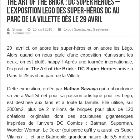
The Art Of The Brick : DC Super Heroes –
L’exposition Lego des Super-Héros DC au
parc de la Villette dès le 29 avril
Shoop
16 avril 2018
Expo / Spectacles
,
Geekeries
Commenter
29 avrilIci, on adore les super-héros et on adore les Légo.
Alors quand on nous parle d’une exposition réunissant les
deux, on est plutôt happy ! Après une tournée internationale,
l’exposition
The Art of the Brick : DC Super Heroes
arrive à
Paris le 29 avril au parc de la Villette.
Cette exposition, créée par
Nathan Sawaya
qui a abandonné
sa vie à Wall Street pour sa passion artistique pour les Lego,
est destinée aux fans et à toute la famille. Elle utilise, sur
2000m2, plus de 2 millions de briques pour plus de 120
créations originales dont des sculptures gigantesques
inspirées de l’univers DC Comics : Batman, Superman,
Wonder Woman, Le Joker (oui parce qu’il y a aussi les Super
Vilains) … et une Batmobile grandeur nature de 5,5 mètres