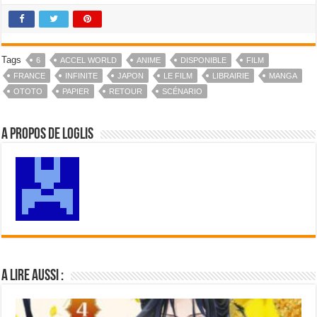
Tags
6
ACCEL WORLD
ANIME
DISPONIBLE
FILM
FRANCE
INFINITE
JAPON
LE FILM
LIBRAIRIE
MANGA
OTOTO
PAPIER
RETOUR
SCÉNARIO
A propos de Loglis
A lire aussi :