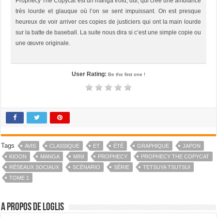
Prophecy The Copycat est un manga froid, dur, qui crée une ambiance
très lourde et glauque où l’on se sent impuissant. On est presque
heureux de voir arriver ces copies de justiciers qui ont la main lourde
sur la batte de baseball. La suite nous dira si c’est une simple copie ou
une œuvre originale.
User Rating:
Be the first one !
Tags
AVIS
CLASSIQUE
ET
ÉTÉ
GRAPHIQUE
JAPON
KIOON
MANGA
MINI
PROPHECY
PROPHECY THE COPYCAT
RÉSEAUX SOCIAUX
SCÉNARIO
SÉRIE
TETSUYA TSUTSUI
TOME 1
A propos de Loglis