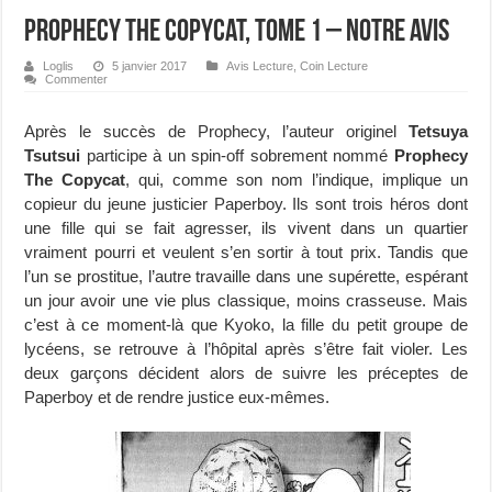
Prophecy The Copycat, tome 1 – Notre avis
Loglis
5 janvier 2017
Avis Lecture
,
Coin Lecture
Commenter
Après le succès de Prophecy, l’auteur originel
Tetsuya
Tsutsui
participe à un spin-off sobrement nommé
Prophecy
The Copycat
, qui, comme son nom l’indique, implique un
copieur du jeune justicier Paperboy. Ils sont trois héros dont
une fille qui se fait agresser, ils vivent dans un quartier
vraiment pourri et veulent s’en sortir à tout prix. Tandis que
l’un se prostitue, l’autre travaille dans une supérette, espérant
un jour avoir une vie plus classique, moins crasseuse. Mais
c’est à ce moment-là que Kyoko, la fille du petit groupe de
lycéens, se retrouve à l’hôpital après s’être fait violer. Les
deux garçons décident alors de suivre les préceptes de
Paperboy et de rendre justice eux-mêmes.