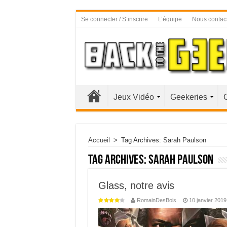
Se connecter / S’inscrire
L’équipe
Nous contac
Jeux Vidéo
Geekeries
Accueil
>
Tag Archives: Sarah Paulson
Tag Archives:
Sarah Paulson
Glass, notre avis
RomainDesBois
10 janvier 2019