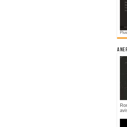
Plus
A ne 
Rom
avi