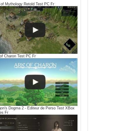
of Mythology Retold Test PC Fr
of Charon Test PC Fr
on's Dogma 2 - Editeur de Perso Test XBox
es Fr