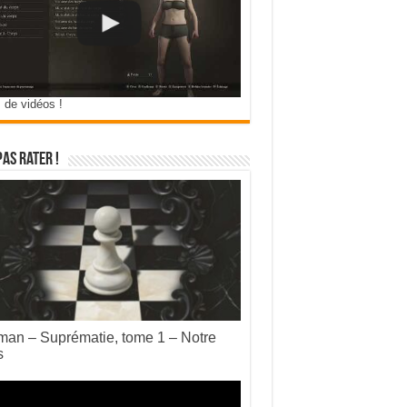
 de vidéos !
pas rater !
an – Suprématie, tome 1 – Notre
s