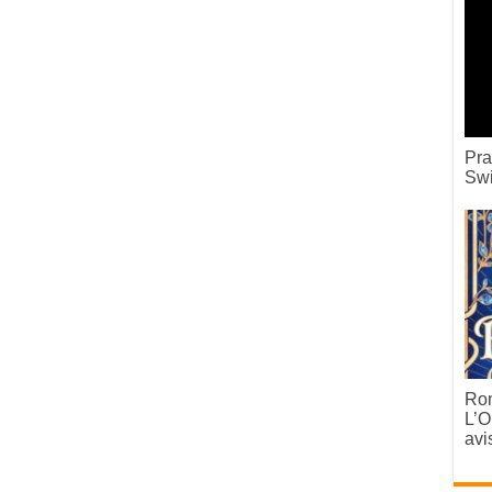
Pra
Swi
Rom
L’O
avi