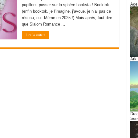
Age 
papillons passer sur la sphère booksta / Booktok
(enfin booktok, je l’imagine, j’avoue, je n’ai pas ce
réseau, oui. Même en 2025 !) Mais après, faut dire
que Slalom Romance …
Lire la suite »
Ark 
Drag
Seri